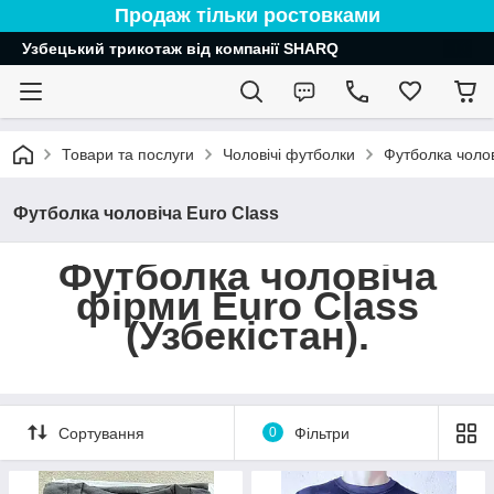
Продаж тільки ростовками
Узбецький трикотаж від компанії SHARQ
Товари та послуги
Чоловічі футболки
Футболка чолов
Футболка чоловіча Euro Class
Футболка чоловіча
фірми Euro Class
(Узбекістан).
Сортування
0
Фільтри