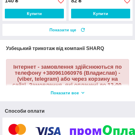
140
82
₴
₴
Купити
Купити
Показати ще
Узбецький трикотаж від компанії SHARQ
Інтернет - замовлення здійснюються по
телефону +380961060976 (Владислав) -
(viber, telegram) або через корзину на
сайті. Замовлення, які оплачені до 13-00,
відправляються в день оплати. Карти
Показати все
для оплати ПриватБанк/А-Банк/
Монобанк.
Способи оплати