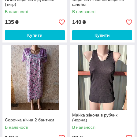
(тигр)
шлейкі
В наявності
В наявності
135
140
₴
₴
Купити
Купити
Майка жіноча в рубчик
Сорочка нічна 2 бантики
(чорна)
В наявності
В наявності