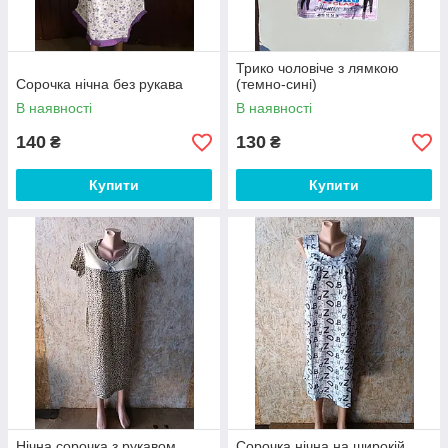
Трико чоловіче з лямкою
Сорочка нічна без рукава
(темно-сині)
В наявності
В наявності
140
130
₴
₴
Купити
Купити
Нічна сорочка з рукавом
Сорочка нічна на широкій