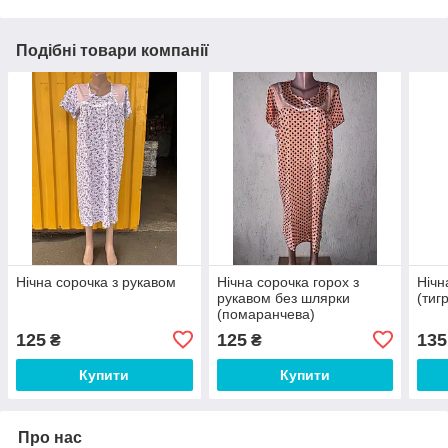
Подібні товари компанії
Нічна сорочка з рукавом
Нічна сорочка горох з
Нічн
рукавом без шлярки
(тиг
(помаранчева)
125
125
135
₴
₴
Купити
Купити
Про нас