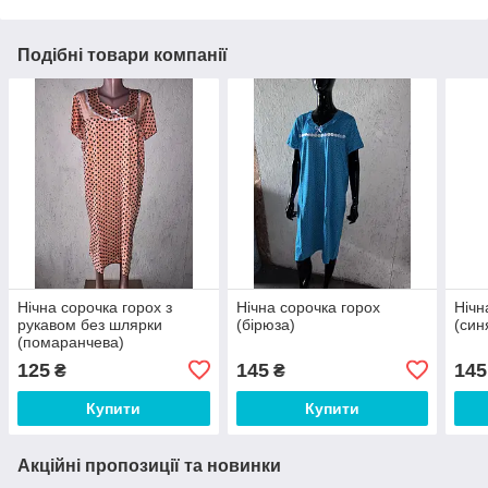
Подібні товари компанії
Нічна сорочка горох з
Нічна сорочка горох
Нічн
рукавом без шлярки
(бірюза)
(син
(помаранчева)
125
145
145
₴
₴
Купити
Купити
Акційні пропозиції та новинки