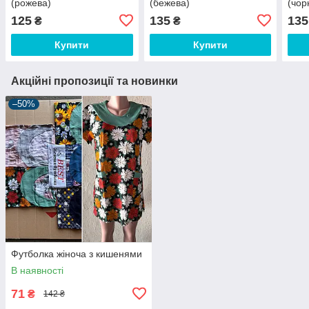
(рожева)
(бежева)
(чор
125
135
135
₴
₴
Купити
Купити
Акційні пропозиції та новинки
–50%
Футболка жіноча з кишенями
В наявності
71
₴
142 ₴