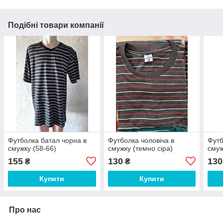
Подібні товари компанії
Футболка батал чорна в
Футболка чоловіча в
Футб
смужку (58-66)
смужку (темно сіра)
смуж
155
130
130
₴
₴
Купити
Купити
Про нас