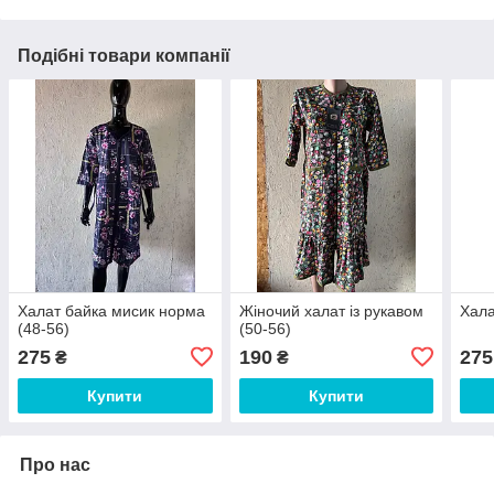
Подібні товари компанії
Халат байка мисик норма
Жіночий халат із рукавом
Хала
(48-56)
(50-56)
275
190
275
₴
₴
Купити
Купити
Про нас