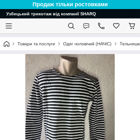
Продаж тільки ростовками
Узбецький трикотаж від компанії SHARQ
Товари та послуги
Одяг чоловічий (НАЧІС)
Тельняшка