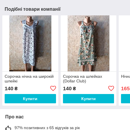
Подібні товари компанії
Сорочка нічна на широкій
Сорочка на шлейках
Нічн
шлейкі
(Dollar Club)
140
140
165
₴
₴
Купити
Купити
Про нас
97% позитивних з 65 відгуків за рік