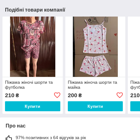
Подібні товари компанії
Піжама жіночі шорти та
Піжама жіноча шорти та
Піжа
футболка
майка
фут
210
200
210
₴
₴
Купити
Купити
Про нас
97% позитивних з 64 відгуків за рік