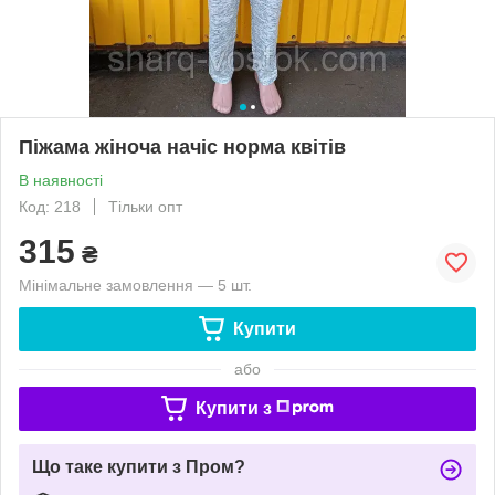
Піжама жіноча начіс норма квітів
В наявності
Код: 218
Тільки опт
315
₴
Мінімальне замовлення — 5 шт.
Купити
або
Купити з
Що таке купити з Пром?