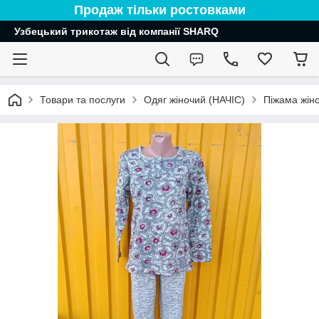
Продаж тільки ростовками
Узбецький трикотаж від компанії SHARQ
Товари та послуги
Одяг жіночий (НАЧІС)
Піжама жіно