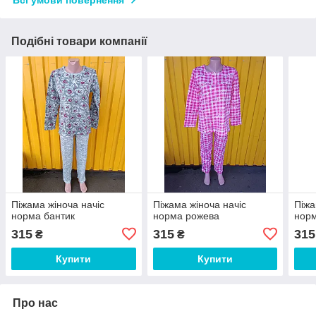
Всі умови повернення
Подібні товари компанії
Піжама жіноча начіс
Піжама жіноча начіс
Піжа
норма бантик
норма рожева
норм
315
315
315
₴
₴
Купити
Купити
Про нас