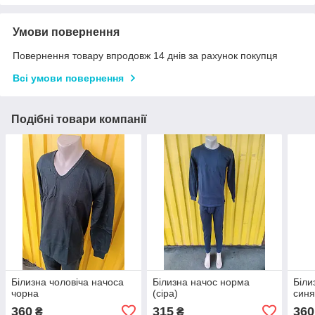
Умови повернення
Повернення товару впродовж 14 днів за рахунок покупця
Всі умови повернення
Подібні товари компанії
Білизна чоловіча начоса
Білизна начос норма
Біли
чорна
(сіра)
син
360
315
360
₴
₴