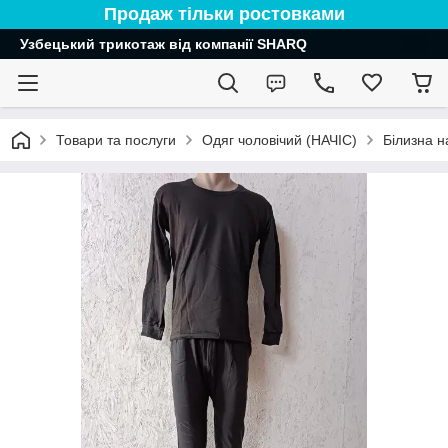
Продаж тільки ростовками
Узбецький трикотаж від компанії SHARQ
Товари та послуги
Одяг чоловічий (НАЧІС)
Білизна н