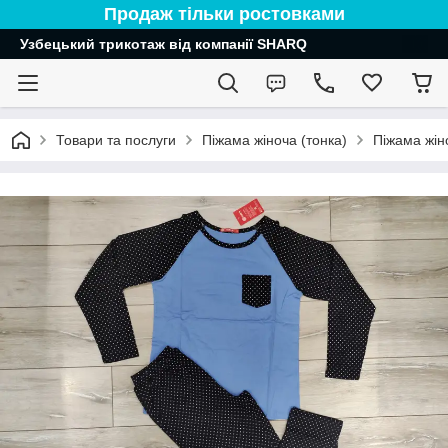
Продаж тільки ростовками
Узбецький трикотаж від компанії SHARQ
Товари та послуги
Піжама жіноча (тонка)
Піжама жін