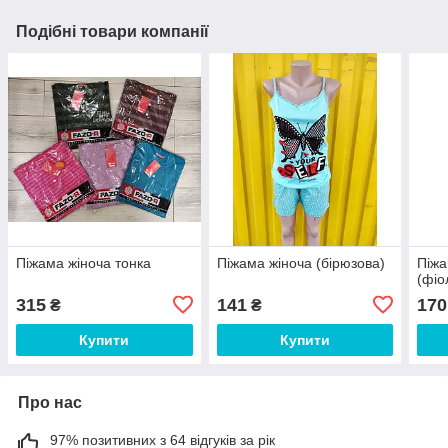
Подібні товари компанії
Піжама жіноча тонка
Піжама жіноча (бірюзова)
Піжа
(фіо
315
141
170
₴
₴
Купити
Купити
Про нас
97% позитивних з 64 відгуків за рік