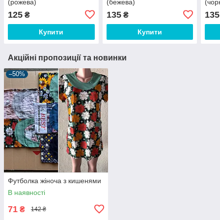
(рожева)
(бежева)
(чор
125
135
135
₴
₴
Купити
Купити
Акційні пропозиції та новинки
–50%
Футболка жіноча з кишенями
В наявності
71
₴
142 ₴